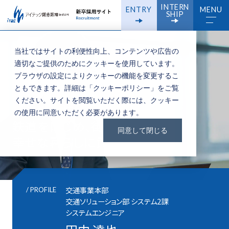
INTERN
ENTRY
MENU
SHIP
当社ではサイトの利便性向上、コンテンツや広告の
適切なご提供のためにクッキーを使用しています。
ブラウザの設定によりクッキーの機能を変更するこ
ともできます。詳細は「
クッキーポリシー
」をご覧
ください。サイトを閲覧いただく際には、クッキー
最先端の技術を極め
の使用に同意いただく必要があります。
鉄道をはじめ、街や人の
同意して閉じる
幸せな暮らしに貢献する。
交通事業本部
/ PROFILE
交通ソリューション部 システム2課
システムエンジニア