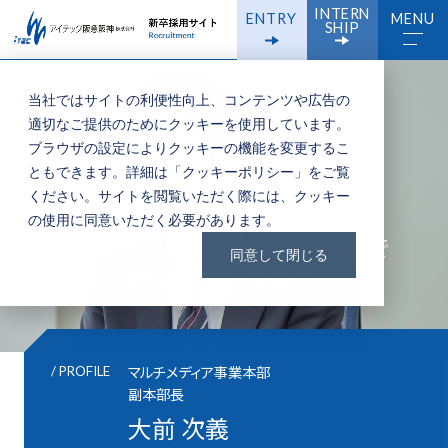
INTERN
ENTRY
MENU
SHIP
当社ではサイトの利便性向上、コンテンツや広告の
適切なご提供のためにクッキーを使用しています。
ブラウザの設定によりクッキーの機能を変更するこ
ともできます。詳細は「
クッキーポリシー
」をご覧
ください。サイトを閲覧いただく際には、クッキー
Webビジネスの可能性を追求し、
の使用に同意いただく必要があります。
柔軟なアイデアとチャレンジ精神で
同意して閉じる
社会の利便性向上に貢献する。
マルチメディア事業本部
/ PROFILE
副本部長
大前 次義