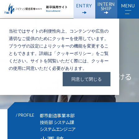
INTERN
ENTRY
MENU
SHIP
当社ではサイトの利便性向上、コンテンツや広告の
適切なご提供のためにクッキーを使用しています。
ブラウザの設定によりクッキーの機能を変更するこ
ともできます。詳細は「
クッキーポリシー
」をご覧
ください。サイトを閲覧いただく際には、クッキー
AI技術を活用し、
の使用に同意いただく必要があります。
ビルから街全体の価値を高めていける
同意して閉じる
システムを開発したい。
都市創造事業本部
/ PROFILE
技術部 システム課
システムエンジニア