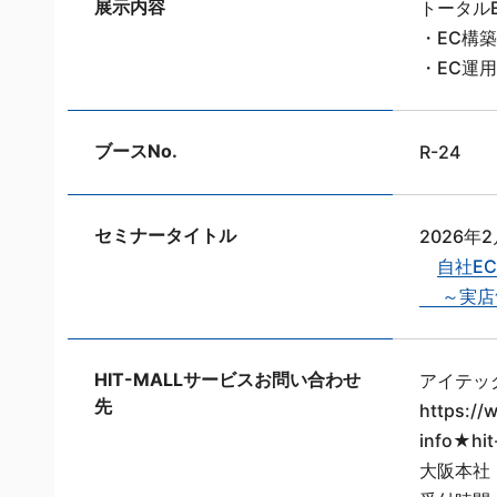
展示内容
トータルE
・EC構築
・EC運用
ブースNo.
R-24
セミナータイトル
2026年2月
自社E
～実店舗
HIT-MALLサービスお問い合わせ
アイテッ
先
https://w
info★
大阪本社 0