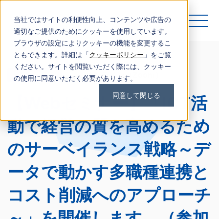
当社ではサイトの利便性向上、コンテンツや広告の
適切なご提供のためにクッキーを使用しています。
ブラウザの設定によりクッキーの機能を変更するこ
ともできます。詳細は「
クッキーポリシー
」をご覧
ください。サイトを閲覧いただく際には、クッキー
セミナー
オンライン（Zoom）
の使用に同意いただく必要があります。
同意して閉じる
【Webセミナー】「ICT活
動で経営の質を高めるため
のサーベイランス戦略～デ
ータで動かす多職種連携と
コスト削減へのアプローチ
～」を開催します。（参加